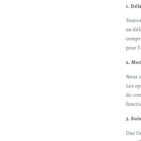
1. Dél
Toutes
un dél
compre
pour l
2. Mod
Nous o
Les op
de com
foncti
3. Suiv
Une fo