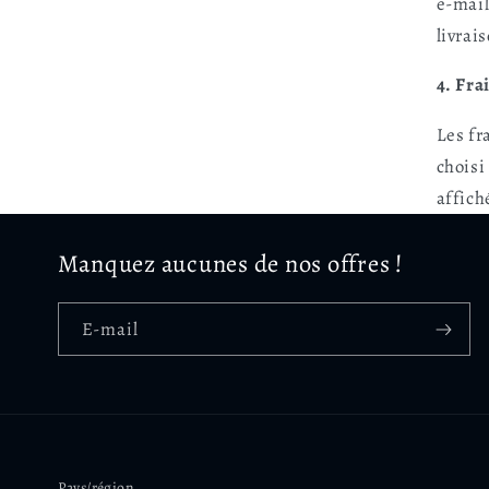
e-mail
livrai
4. Fra
Les fr
choisi
affich
Manquez aucunes de nos offres !
E-mail
Pays/région