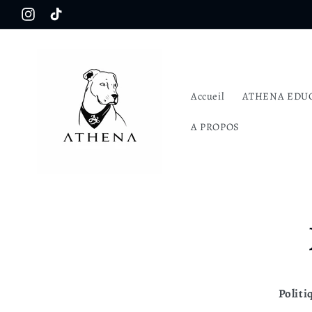
et passer
Instagram
TikTok
au
contenu
Accueil
ATHENA EDU
A PROPOS
Politi